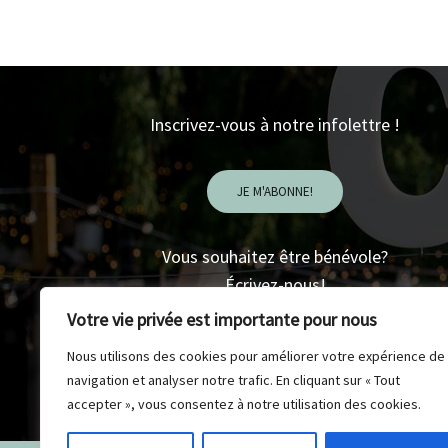
Inscrivez-vous à notre infolettre !
JE M'ABONNE!
Vous souhaitez être bénévole?
Écrivez-nous!
lagrandetableetv@gmail.com
Votre vie privée est importante pour nous
Nous utilisons des cookies pour améliorer votre expérience de
navigation et analyser notre trafic. En cliquant sur « Tout
JE SOUHAITE ÊTRE BÉNÉVOLE
accepter », vous consentez à notre utilisation des cookies.