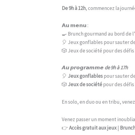
De 9h à 12h
, commencez la journé
𝗔𝘂 𝗺𝗲𝗻𝘂 :
🍳 Brunch gourmand au bord de l’
🎈 Jeux gonflables pour sauter de
🎲 Jeux de société pour des défis 
𝘼𝙪 𝙥𝙧𝙤𝙜𝙧𝙖𝙢𝙢𝙚
de 9h à 17h
🎈
Jeux gonflables
pour sauter de
🎲
Jeux de société
pour des défis 
En solo, en duo ou en tribu, vene
Venez passer un moment inoublia
👉
Accès gratuit aux jeux
|
Brunch