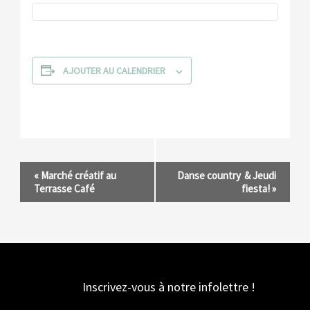
AJOUTER AU CALENDRIER
Navigation
«
Marché créatif au
Danse country & Jeudi
Terrasse Café
fiesta!
»
Évènement
Inscrivez-vous à notre infolettre !