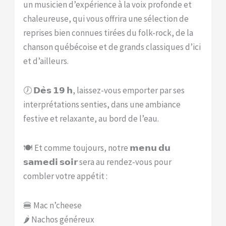
un musicien d’expérience à la voix profonde et
chaleureuse, qui vous offrira une sélection de
reprises bien connues tirées du folk-rock, de la
chanson québécoise et de grands classiques d’ici
et d’ailleurs.
🕖 𝗗𝗲̀𝘀 𝟭𝟵 𝗵, laissez-vous emporter par ses
interprétations senties, dans une ambiance
festive et relaxante, au bord de l’eau.
🍽️ Et comme toujours, notre 𝗺𝗲𝗻𝘂 𝗱𝘂
𝘀𝗮𝗺𝗲𝗱𝗶 𝘀𝗼𝗶𝗿 sera au rendez-vous pour
combler votre appétit :
🍔 Mac n’cheese
🌶 Nachos généreux